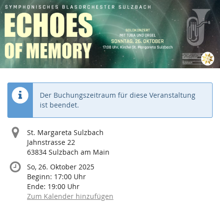
Echoes
Zum
Haupt-
of
Inhalt
springen
Memory
So,
26.
Oktober
2025
Der Buchungszeitraum für diese Veranstaltung
ist beendet.
St. Margareta Sulzbach
Jahnstrasse 22
63834 Sulzbach am Main
So, 26. Oktober 2025
Beginn:
17:00
Uhr
Ende:
19:00
Uhr
Zum Kalender hinzufügen